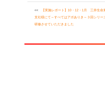
投
【実施レポート】10・12・1月 三井生命
稿
支社様にて～すべてはアポありき～３回シリー
ナ
研修させていただきました
ビ
ゲ
ー
シ
ョ
ン