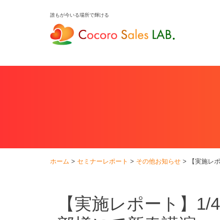
Skip
誰もが今いる場所で輝ける
to
content
ホーム
>
セミナーレポート
>
その他お知らせ
>
【実施レポ
【実施レポート】1/