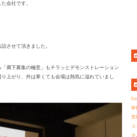
した会社です。
お話させて頂きました。
る「廊下募集の極意」もチラッとデモンストレーション
盛り上がり、外は寒くても会場は熱気に溢れていまし
Co
研
営
コ
少