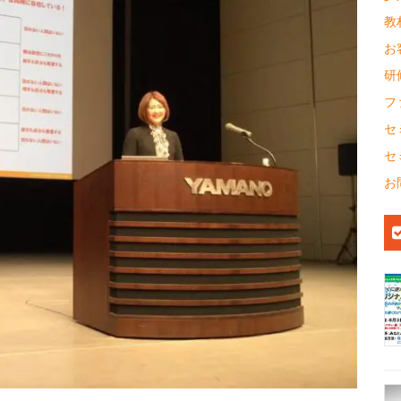
教
お
研
フ
セ
セ
お