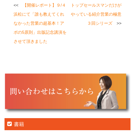
投
【開催レポート】９/４
トップセールスマンだけが
稿
浜松にて「誰も教えてくれ
やっている紹介営業の極意
ナ
なかった営業の超基本！ア
３回シリーズ
ビ
ポの5原則」出版記念講演を
させて頂きました
ゲ
ー
シ
ョ
ン
書籍