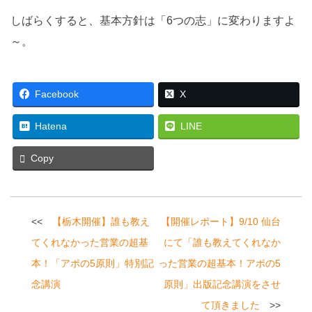
しばらくすると、基本方針は「6つの志」に変わりますよ
～。
Facebook
X
Hatena
LINE
Copy
投
【栃木開催】誰も教え
【開催レポート】9/10 仙台
稿
てくれなかった営業の超基
にて「誰も教えてくれなか
ナ
本！「アポの5原則」特別記
った営業の超基本！アポの5
ビ
念講演
原則」出版記念講演をさせ
て頂きました