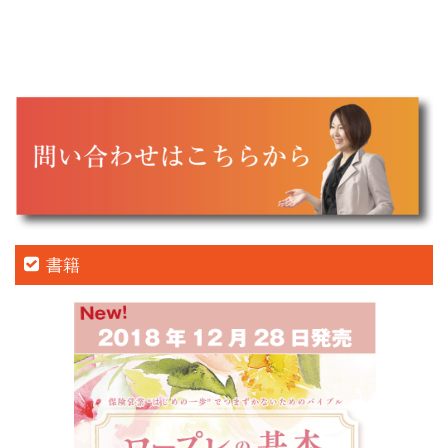
ゲ
ー
シ
ョ
ン
書籍