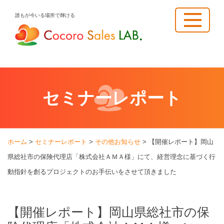
Skip
誰もが今いる場所で輝ける
to
content
セミナーレポート
ホーム
>
セミナーレポート
>
その他お知らせ
>
【開催レポート】岡山
県総社市の保険代理店「株式会社ＡＭＡ様」にて、経営理念に基づく行
動指針を創るプロジェクトのお手伝いをさせて頂きました
【開催レポート】岡山県総社市の保