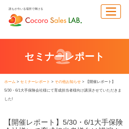
Skip
誰もが今いる場所で輝ける
to
content
セミナーレポート
ホーム
>
セミナーレポート
>
その他お知らせ
>
【開催レポート】
5/30・6/1大手保険会社様にて育成担当者様向け講演させていただきま
した!
【開催レポート】5/30・6/1大手保険