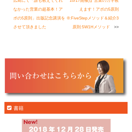
稿
広島にて「誰も教えてくれ
10/17開催)】営業のカギ教
ナ
なかった営業の超基本！ア
えます！アポの5原則
ビ
ポの5原則」出版記念講演を
®:FiveStepメソッド＆紹介3
させて頂きました
原則:5W1Hメソッド
ゲ
ー
シ
ョ
ン
書籍