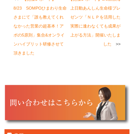
稿
8/23 SOMPOひまわり生命
上日動あんしん生命様プレ
ナ
さまにて「誰も教えてくれ
ゼンツ「ＮＬＰを活用した
ビ
なかった営業の超基本！ア
実際に逢わなくても成果が
ポの5原則」集合&オンライ
上がる方法」開催いたしま
ゲ
ンハイブリット研修させて
した
ー
頂きました
シ
ョ
ン