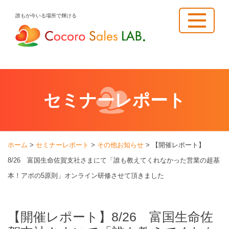
Skip
誰もが今いる場所で輝ける
to
content
セミナーレポート
ホーム
>
セミナーレポート
>
その他お知らせ
>
【開催レポート】
8/26 富国生命佐賀支社さまにて「誰も教えてくれなかった営業の超基
本！アポの5原則」オンライン研修させて頂きました
【開催レポート】8/26 富国生命佐