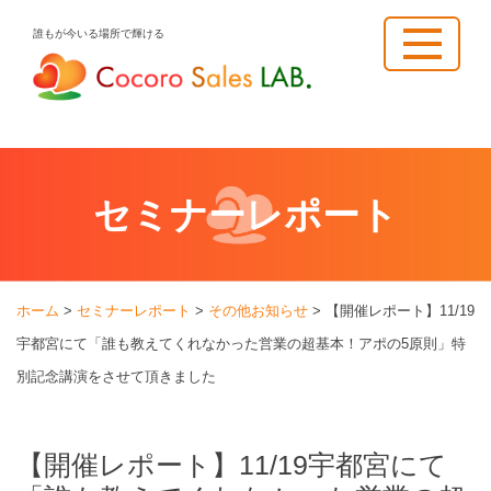
Skip
誰もが今いる場所で輝ける
to
content
セミナーレポート
ホーム
>
セミナーレポート
>
その他お知らせ
>
【開催レポート】11/19
宇都宮にて「誰も教えてくれなかった営業の超基本！アポの5原則」特
別記念講演をさせて頂きました
【開催レポート】11/19宇都宮にて