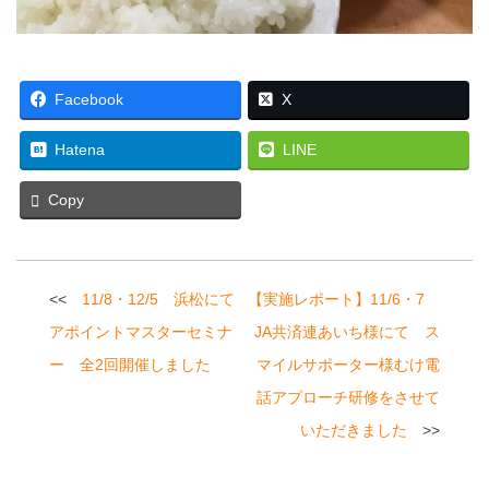
Facebook
X
Hatena
LINE
Copy
投
11/8・12/5 浜松にて
【実施レポート】11/6・7
稿
アポイントマスターセミナ
JA共済連あいち様にて ス
ナ
ー 全2回開催しました
マイルサポーター様むけ電
ビ
話アプローチ研修をさせて
いただきました
ゲ
ー