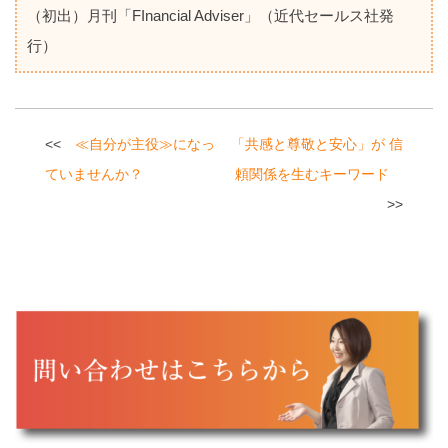
（初出）月刊「FInancial Adviser」（近代セールス社発
行）
投
≪自分が主役≫になっ
「共感と尊敬と安心」が 信
稿
ていませんか？
頼関係を生むキーワード
ナ
ビ
ゲ
ー
シ
ョ
ン