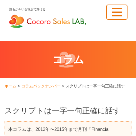
Skip
誰もが今いる場所で輝ける
to
content
コラム
ホーム
>
コラムバックナンバー
>
スクリプトは一字一句正確に話す
スクリプトは一字一句正確に話す
本コラムは、2012年〜2015年まで月刊「FInancial