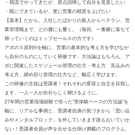
・我流でやってきたが、原点回帰して自分を見直したい
・既にできているが、更に営業の精度を上げたい
【基本】だから、入社したばかりの新人からベテラン、営
業管理職まで、どの層にも響く。（毎回、一番腑に落ちて
帰っていくのはトップセールスの方です）
アポの５原則®を軸に、営業の基本的な考え方を学びなが
ら自分のものにしていく研修です。方法論はもちろん、ア
ポに関連したスケジュール管理の仕方・考え方、見込みの
考え方、締め切り管理の仕方など、幅広く学びます。
この研修の主役は受講者！それぞれの変容と自立を目指し
ます。一人一人が自分らしく輝けるように。
27年間の営業現場経験で培った“実体験ベースの方法論”を
軸に、リアルな事例と、受講者自身の気づきから「思い込
みやメンタルブロック」を外していきます誰もおいていか
ない！受講者全員が声を出せる仕掛け満載のプログラム、