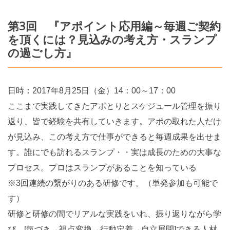
第3回 『アポイント応用編～毎週ご契約
を頂くには？見込みの考え方・スランプ
の過ごし方』
日時：2017年8月25日（金）14：00～17：00
ここまで実践してきたアポとりとスケジュール管理を振り
返り、皆で経験を共有していきます。アポの取れた人だけ
が見込み、この考え方で仕事ができると毎週成果を出せま
す。誰にでも訪れるスランプ・・実は成長のための大事な
プロセス。プロはスランプがあることを知っている
※3回連続の繋がりのある研修です。（単発参加も可能で
す）
研修と研修の間でリアルな実践をいれ、振り返りながら学
び、[気づき→視点変換→行動定着→自立展開]できる人材