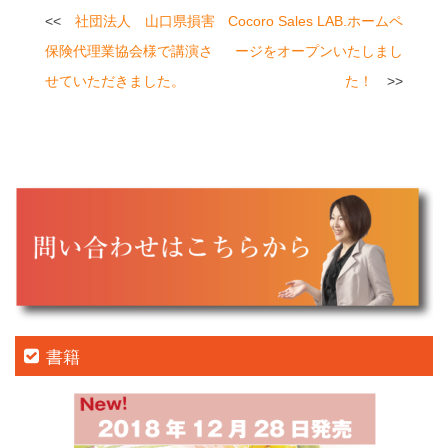
投
社団法人 山口県損害
Cocoro Sales LAB.ホームペ
稿
保険代理業協会様で講演さ
ージをオープンいたしまし
ナ
せていただきました。
た！
ビ
ゲ
ー
シ
ョ
ン
書籍